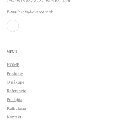
Tel.:
0918 887 872 / 0905 631 026
E-mail:
info@dveredre.sk
MENU
HOME
Produkty
O nákupe
Referencie
Predajňa
Kalkulácia
Kontakt