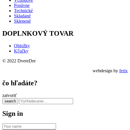
Vchodové
Posúvne
Technické
Skladané
Sklenené
DOPLNKOVÝ TOVAR
Obložky
Kľučky
© 2022 DvereDre
webdesign by
ferix
čo hľadáte?
zatvoriť
search
Sign in