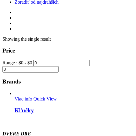
Zoradiť od najdrahších
Showing the single result
Price
Range :
$
0
- $
0
Brands
Viac info
Quick View
Kľučky
DVERE DRE