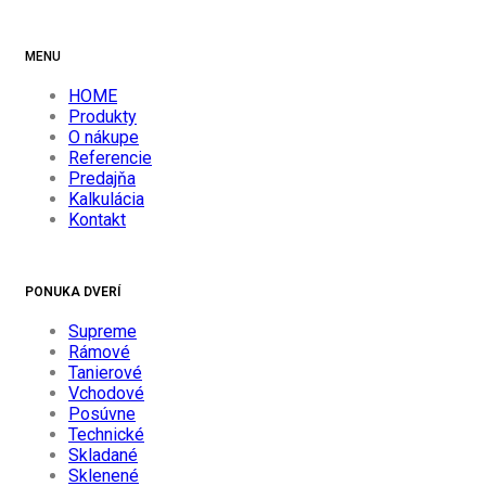
MENU
HOME
Produkty
O nákupe
Referencie
Predajňa
Kalkulácia
Kontakt
PONUKA DVERÍ
Supreme
Rámové
Tanierové
Vchodové
Posúvne
Technické
Skladané
Sklenené