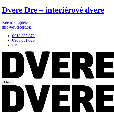
Dvere Dre – interiérové dvere
Kde nás nájdete
info@dveredre.sk
0918 887 872
0905 631 026
FB
Menu