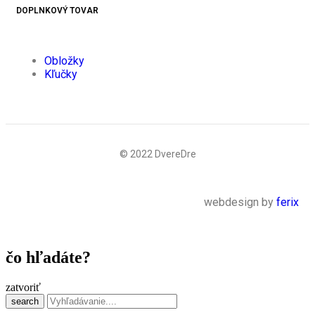
DOPLNKOVÝ TOVAR
Obložky
Kľučky
© 2022 DvereDre
webdesign by
ferix
čo hľadáte?
zatvoriť
search