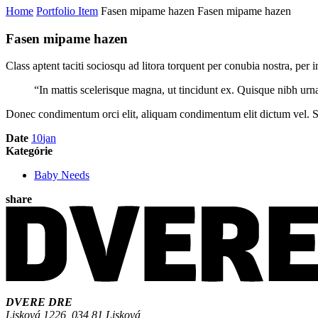
Home
Portfolio Item
Fasen mipame hazen
Fasen mipame hazen
Fasen mipame hazen
Class aptent taciti sociosqu ad litora torquent per conubia nostra, per
“In mattis scelerisque magna, ut tincidunt ex. Quisque nibh urna,
Donec condimentum orci elit, aliquam condimentum elit dictum vel. Sed 
Date
10
jan
Kategórie
Baby Needs
share
DVERE DRE
Lisková 1226, 034 81 Lisková