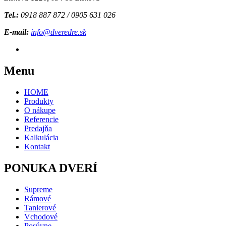
Tel.:
0918 887 872 / 0905 631 026
E-mail:
info@dveredre.sk
Menu
HOME
Produkty
O nákupe
Referencie
Predajňa
Kalkulácia
Kontakt
PONUKA DVERÍ
Supreme
Rámové
Tanierové
Vchodové
Posúvne