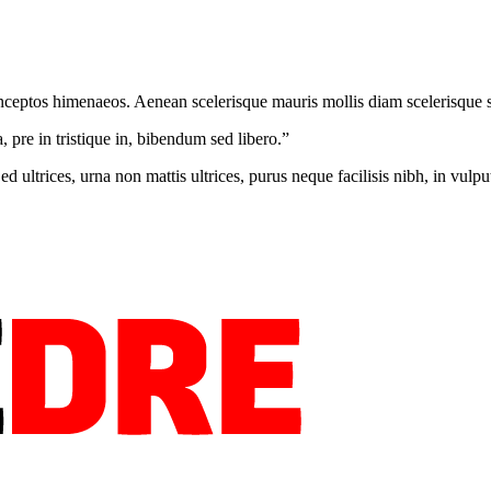
 inceptos himenaeos. Aenean scelerisque mauris mollis diam scelerisque sa
 pre in tristique in, bibendum sed libero.”
ultrices, urna non mattis ultrices, purus neque facilisis nibh, in vulpu