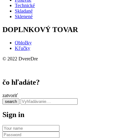
Technické
Skladané
Sklenené
DOPLNKOVÝ TOVAR
Obložky
Kľučky
© 2022 DvereDre
čo hľadáte?
zatvoriť
search
Sign in