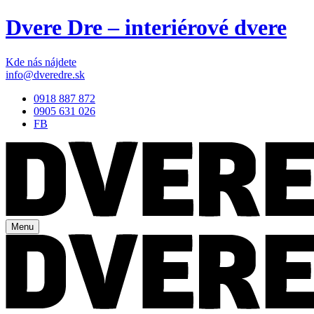
Dvere Dre – interiérové dvere
Kde nás nájdete
info@dveredre.sk
0918 887 872
0905 631 026
FB
Menu