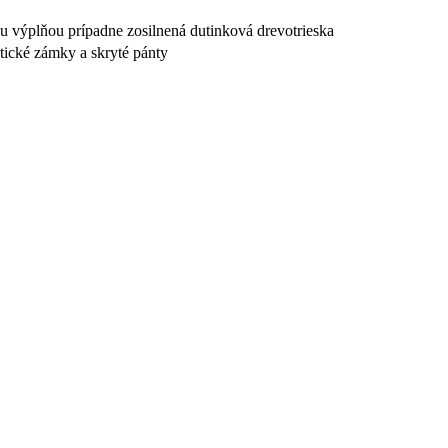
u výplňou prípadne zosilnená dutinková drevotrieska
tické zámky a skryté pánty