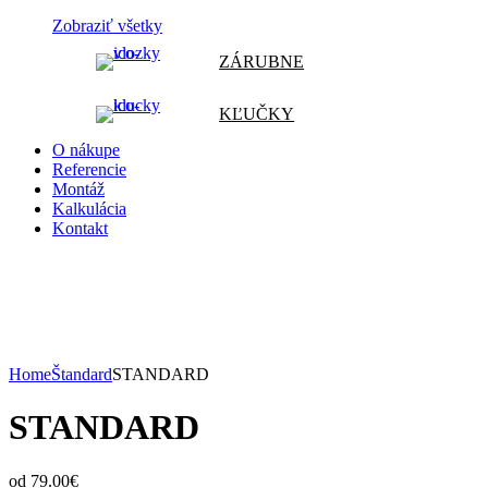
Zobraziť všetky
ZÁRUBNE
KĽUČKY
O nákupe
Referencie
Montáž
Kalkulácia
Kontakt
Home
Štandard
STANDARD
STANDARD
od 79.00
€