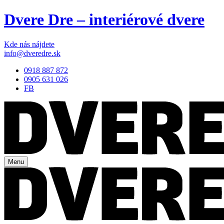
Dvere Dre – interiérové dvere
Kde nás nájdete
info@dveredre.sk
0918 887 872
0905 631 026
FB
Menu