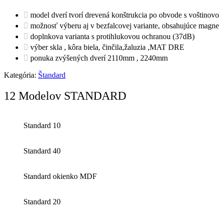
model dverí tvorí drevená konštrukcia po obvode s voštinovo
možnosť výberu aj v bezfalcovej variante, obsahujúce magne
doplnkova varianta s protihlukovou ochranou (37dB)
výber skla , kôra biela, činčila,žaluzia ,MAT DRE
ponuka zvýšených dverí 2110mm , 2240mm
Kategória:
Štandard
12 Modelov STANDARD
Standard 10
Standard 40
Standard okienko MDF
Standard 20