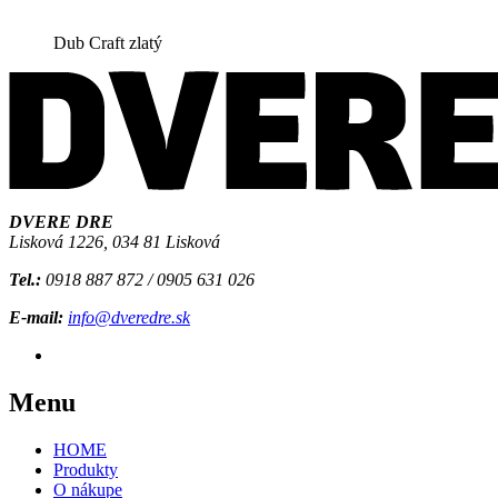
Dub Craft zlatý
DVERE DRE
Lisková 1226, 034 81 Lisková
Tel.:
0918 887 872 / 0905 631 026
E-mail:
info@dveredre.sk
Menu
HOME
Produkty
O nákupe