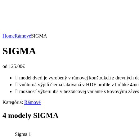
Home
Rámové
SIGMA
SIGMA
od 125.00
€
model dverí je vyrobený v rámovej konštrukcií z drevných de
vnútorná výplň čierna lakovaná v HDF profile v hrúbke 4m
možnosť výberu iba v bezfalcovej variante s kovovými záve
Kategória:
Rámové
4 modely SIGMA
Sigma 1