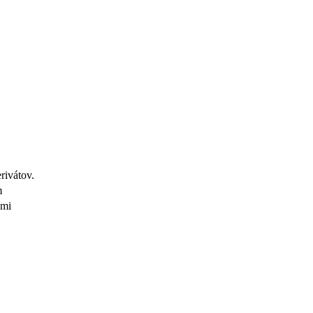
rivátov.
m
smi