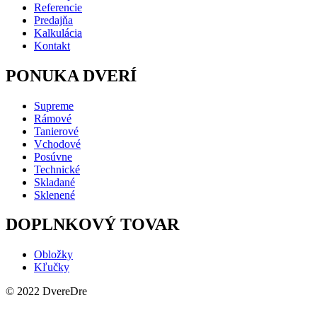
Referencie
Predajňa
Kalkulácia
Kontakt
PONUKA DVERÍ
Supreme
Rámové
Tanierové
Vchodové
Posúvne
Technické
Skladané
Sklenené
DOPLNKOVÝ TOVAR
Obložky
Kľučky
© 2022 DvereDre