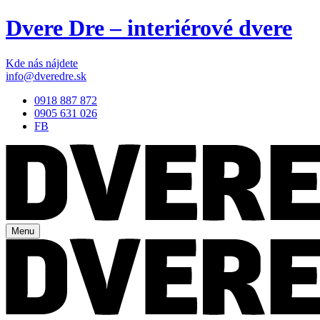
Dvere Dre – interiérové dvere
Kde nás nájdete
info@dveredre.sk
0918 887 872
0905 631 026
FB
Menu