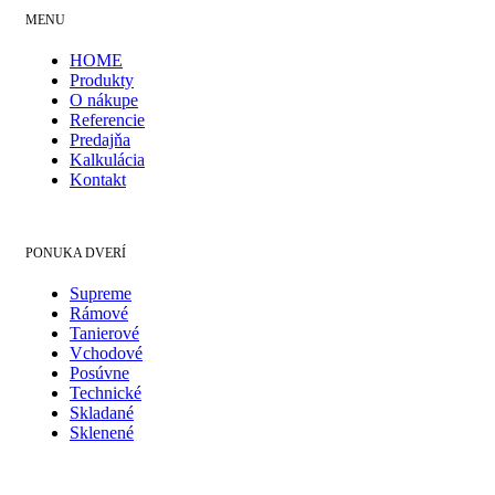
MENU
HOME
Produkty
O nákupe
Referencie
Predajňa
Kalkulácia
Kontakt
PONUKA DVERÍ
Supreme
Rámové
Tanierové
Vchodové
Posúvne
Technické
Skladané
Sklenené