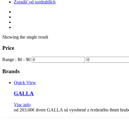
Zoradiť od najdrahších
Showing the single result
Price
Range :
$
0
- $
0
Brands
Quick View
GALLA
Viac info
od 203.00€ dvere GALLA sú vyrobené z tvrdeného 8mm hrubé