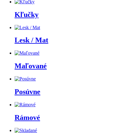
Kľučky
Lesk / Mat
Maľované
Posúvne
Rámové